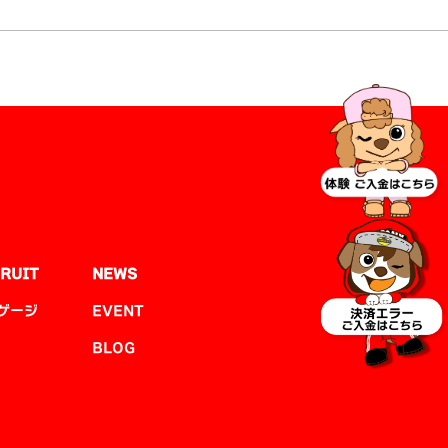
RUIT
NEWS
ゲージ
EVENT
BLOG