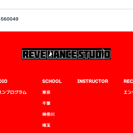
560049
DIO
SCHOOL
INSTRUCTOR
REC
スンプログラム
東京
エン
千葉
神奈川
埼玉