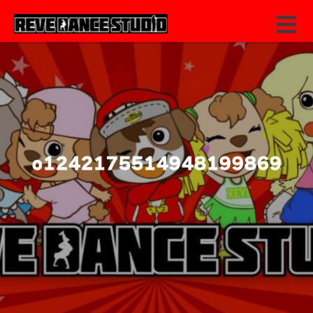
o1242175514948199869