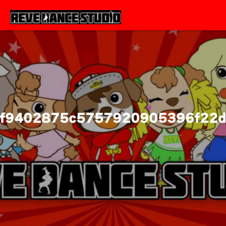
f9402875c5757920905396f22