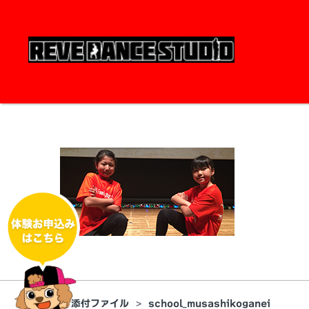
HOME
添付ファイル
school_musashikoganei